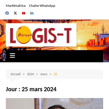
Aller
Maritimafrica
Chaîne WhatsApp
au
contenu
Accueil
2024
mars
25
Jour :
25 mars 2024