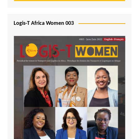
Logis-T Africa Women 003