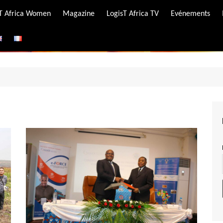
-T Africa Women
Magazine
LogisT Africa TV
Evénements
ire
e