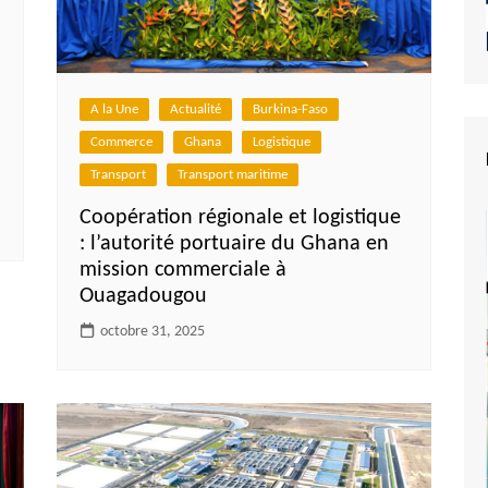
A la Une
Actualité
Burkina-Faso
Commerce
Ghana
Logistique
Transport
Transport maritime
Coopération régionale et logistique
: l’autorité portuaire du Ghana en
mission commerciale à
Ouagadougou
octobre 31, 2025
e du