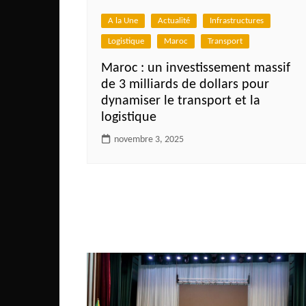
Mali
A la Une
Actualité
Infrastructures
Malawi Fr
Logistique
Maroc
Transport
Maroc
Maroc : un investissement massif
Mauritanie
de 3 milliards de dollars pour
Mozambique
dynamiser le transport et la
logistique
Namibie
novembre 3, 2025
Nigeria
Niger
Ouganda
Rwanda
Tchad
Togo
Tunisie
République Démocratiqu