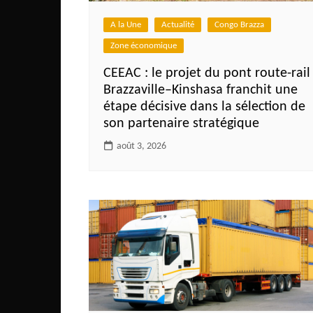
Côte d’Ivoire
A la Une
Actualité
Congo Brazza
Djibouti
Zone économique
Egypte
CEEAC : le projet du pont route-rail
Ethiopie
Brazzaville–Kinshasa franchit une
Gabon
étape décisive dans la sélection de
son partenaire stratégique
Gambie
août 3, 2026
Ghana
Guinée
Guinée Bissau
Ile Maurice
Kenya
Lesotho Fr
Liberia