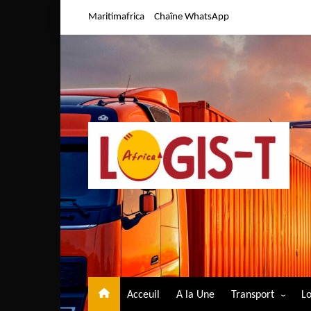
Aller
Maritimafrica
Chaîne WhatsApp
au
contenu
Acceuil
A la Une
Transport
Lo