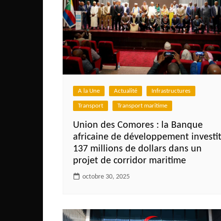
Congo
São Tomé et Príncipe
Seychelles
Sierra Leone
Soudan
A la Une
Actualité
Infrastructures
Zimbabwe
Transport
Transport maritime
Union des Comores : la Banque
africaine de développement investi
137 millions de dollars dans un
projet de corridor maritime
octobre 30, 2025