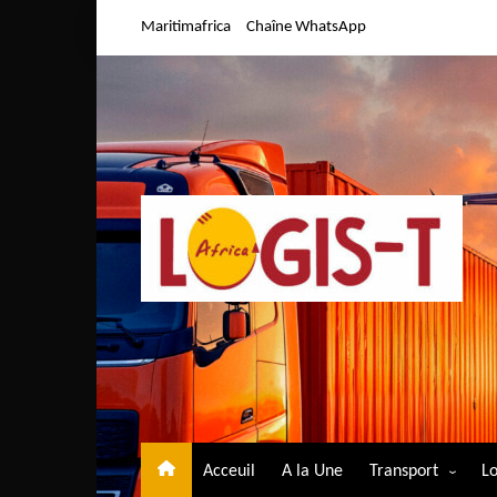
Aller
Maritimafrica
Chaîne WhatsApp
au
contenu
Acceuil
A la Une
Transport
Lo