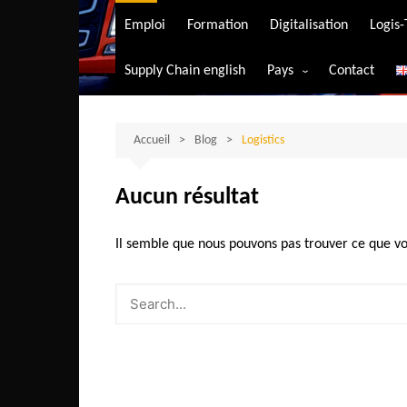
Transport aérien
Emploi
Formation
Digitalisation
Logis
Transport durable
Supply Chain english
Pays
Contact
Transport ferrovia
Afrique du Sud
Transport maritim
Algérie
Accueil
Blog
Logistics
Transport routier
Angola
Aucun résultat
Bénin
Burkina-Faso
Il semble que nous pouvons pas trouver ce que vo
Burundi
Bostwana
Cameroun
Centrafrique
Comores