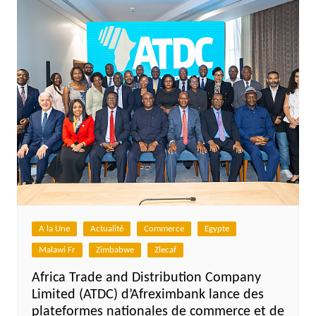
A la Une
Actualité
Commerce
Egypte
Malawi Fr
Zimbabwe
Zlecaf
Africa Trade and Distribution Company
Limited (ATDC) d’Afreximbank lance des
plateformes nationales de commerce et de