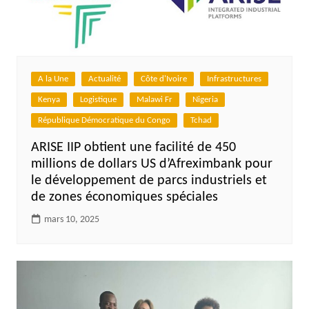
A la Une
Actualité
Côte d'Ivoire
Infrastructures
Kenya
Logistique
Malawi Fr
Nigeria
République Démocratique du Congo
Tchad
ARISE IIP obtient une facilité de 450
millions de dollars US d’Afreximbank pour
le développement de parcs industriels et
de zones économiques spéciales
mars 10, 2025