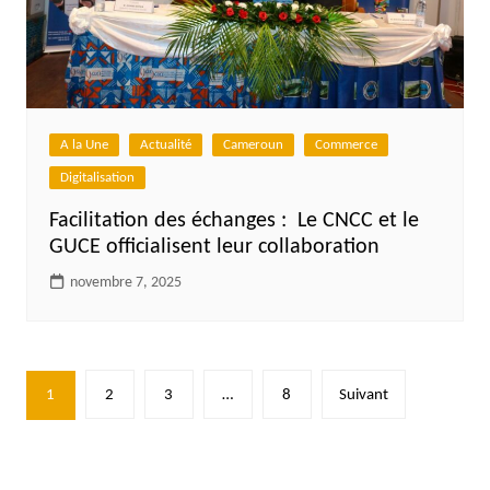
A la Une
Actualité
Cameroun
Commerce
Digitalisation
Facilitation des échanges : ‎ Le CNCC et le
GUCE officialisent leur collaboration
novembre 7, 2025
Pagination
1
2
3
…
8
Suivant
des
publications