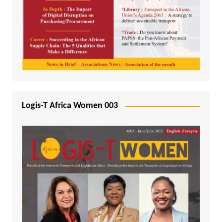
Logis-T Africa Women 003