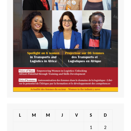
L
M
M
J
V
S
D
1
2