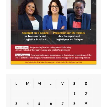
L
M
M
J
V
S
D
1
2
3
4
5
6
7
8
9