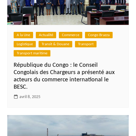
A la Une
Actualité
Commerce
Congo Brazza
Logistique
Transit & Douane
Transport
Transport maritime
République du Congo : le Conseil
Congolais des Chargeurs a présenté aux
acteurs du commerce international le
BESC.
avril 8, 2025