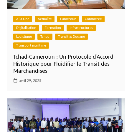
A la Une
Actualité
Cameroun
Commerce
Digitalisation
Formation
Infrastructures
Logistique
Tchad
Transit & Douane
Transport maritime
Tchad-Cameroun : Un Protocole d’Accord
Historique pour Fluidifier le Transit des
Marchandises
avril 29, 2025