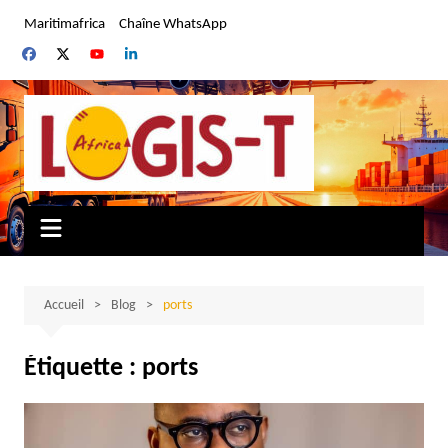
Aller
Maritimafrica
Chaîne WhatsApp
au
contenu
Accueil
Blog
ports
Étiquette :
ports