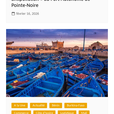
Pointe-Noire
février 16, 2026
A la Une
Actualité
Bénin
Burkina-Faso
Commerce
Côte d'Ivoire
Logistique
Mali