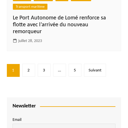
Transport maritime
Le Port Autonome de Lomé renforce sa
flotte avec l’arrivée du nouveau
remorqueur
juillet 28, 2023
Pagination
1
2
3
…
5
Suivant
des
publications
Newsletter
Email