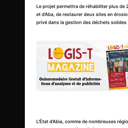
Mali
Le projet permettra de réhabiliter plus de
Malawi Fr
et d’Aba, de restaurer deux sites en érosi
Maroc
privé dans la gestion des déchets solides p
Mauritanie
Mozambique
Namibie
Nigeria
Niger
Ouganda
Rwanda
Tchad
Togo
Tunisie
L’État d’Abia, comme de nombreuses région
République Démocratiqu