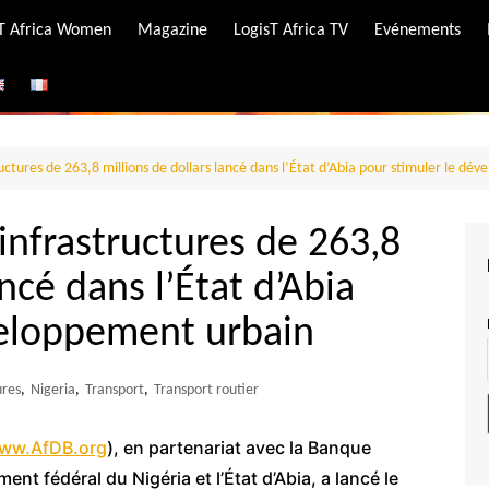
-T Africa Women
Magazine
LogisT Africa TV
Evénements
ire
e
ructures de 263,8 millions de dollars lancé dans l’État d’Abia pour stimuler le d
’infrastructures de 263,8
ancé dans l’État d’Abia
veloppement urbain
ures
,
Nigeria
,
Transport
,
Transport routier
ww.AfDB.org
), en partenariat avec la Banque
t fédéral du Nigéria et l’État d’Abia, a lancé le