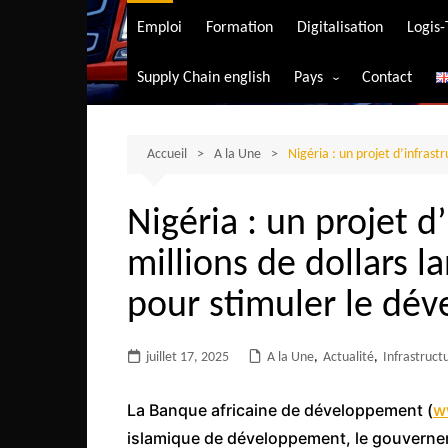
Transport aérien
Emploi
Formation
Digitalisation
Logis
Transport durable
Supply Chain english
Pays
Contact
Transport ferrovia
Afrique du Sud
Transport maritim
Algérie
Accueil
A la Une
Nigéria : un projet d’infrast
Transport routier
Angola
Nigéria : un projet d
Bénin
millions de dollars l
Burkina-Faso
Burundi
pour stimuler le dé
Bostwana
juillet 17, 2025
A la Une
Cameroun
,
Actualité
,
Infrastruct
Centrafrique
La Banque africaine de développement (
w
Comores
islamique de développement, le gouvernemen