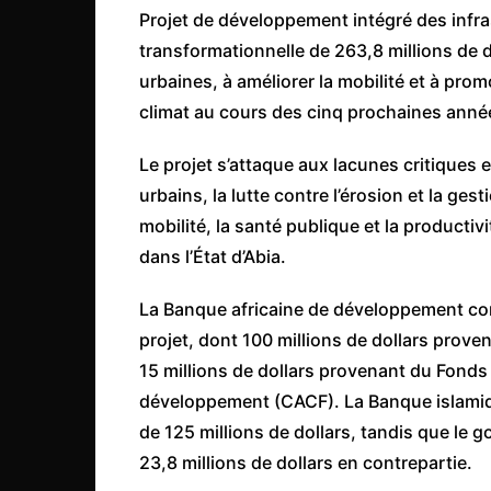
Côte d’Ivoire
Projet de développement intégré des infrast
transformationnelle de 263,8 millions de d
Djibouti
urbaines, à améliorer la mobilité et à pro
Egypte
climat au cours des cinq prochaines anné
Ethiopie
Le projet s’attaque aux lacunes critiques 
Gabon
urbains, la lutte contre l’érosion et la ges
Gambie
mobilité, la santé publique et la producti
Ghana
dans l’État d’Abia.
Guinée
La Banque africaine de développement cont
Guinée Bissau
projet, dont 100 millions de dollars prov
Ile Maurice
15 millions de dollars provenant du Fonds
Kenya
développement (CACF). La Banque islamiq
Lesotho Fr
de 125 millions de dollars, tandis que le
23,8 millions de dollars en contrepartie.
Liberia