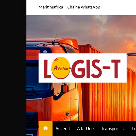
Aller
Maritimafrica
Chaîne WhatsApp
au
contenu
Acceuil
A la Une
Transport
Lo