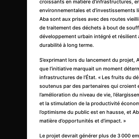
croissants en matière d’infrastructures, e
Congo
environnementales et d’investissements l
São Tomé et Príncipe
Aba sont aux prises avec des routes vieil
Seychelles
de traitement des déchets à bout de souff
développement urbain intégré et résilient a
Sierra Leone
durabilité à long terme.
Soudan
Zimbabwe
S’exprimant lors du lancement du projet, Al
que l’initiative marquait un moment déte
infrastructures de l’État. « Les fruits du 
soutenus par des partenaires qui croient
l’amélioration du niveau de vie, l’élargiss
et la stimulation de la productivité écon
l’optimisme du public est en hausse, et A
matière d’opportunités et d’impact. »
Le projet devrait générer plus de 3 000 e