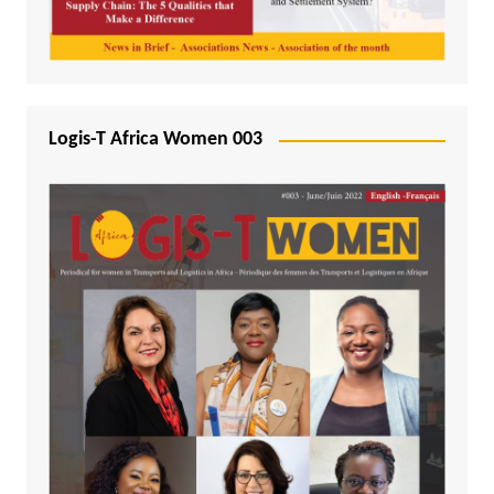
Logis-T Africa Women 003