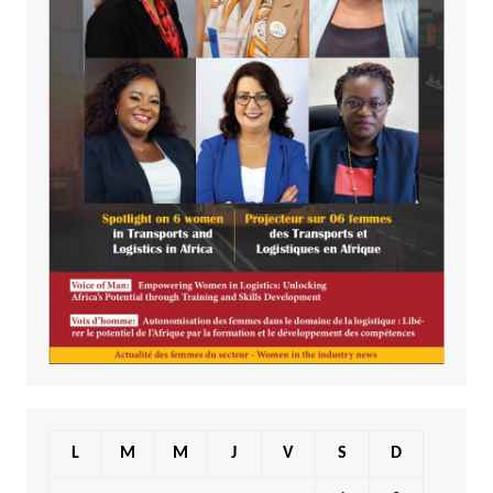
L
M
M
J
V
S
D