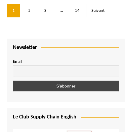
Pagination
1
2
3
…
14
Suivant
des
publications
Newsletter
Email
Le Club Supply Chain English