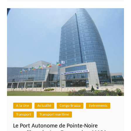
A la Une
Actualité
Congo Brazza
Evénements
Transport
Transport maritime
Le Port Autonome de Pointe-Noire