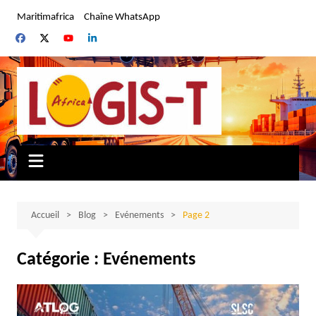
Aller
Maritimafrica
Chaîne WhatsApp
au
contenu
Accueil
Blog
Evénements
Page 2
Catégorie :
Evénements