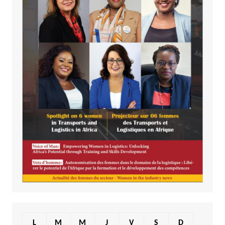
L
M
M
J
V
S
D