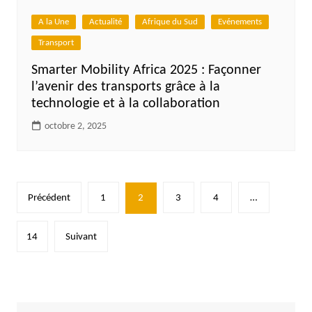
A la Une
Actualité
Afrique du Sud
Evénements
Transport
Smarter Mobility Africa 2025 : Façonner
l’avenir des transports grâce à la
technologie et à la collaboration
octobre 2, 2025
Pagination
Précédent
1
2
3
4
…
des
publications
14
Suivant