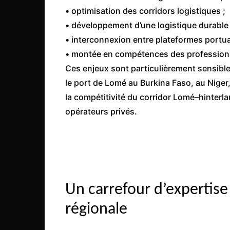
Mali
• optimisation des corridors logistiques ;
Malawi Fr
• développement d’une logistique durable 
Maroc
• interconnexion entre plateformes portuai
• montée en compétences des profession
Mauritanie
Ces enjeux sont particulièrement sensible
Mozambique
le port de Lomé au Burkina Faso, au Niger,
Namibie
la compétitivité du corridor Lomé–hinterlan
Nigeria
opérateurs privés.
Niger
Ouganda
Rwanda
Tchad
Un carrefour d’expertise 
Togo
régionale
Tunisie
République Démocratiqu