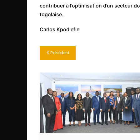
contribuer à l’optimisation d’un secteur d
togolaise.
Carlos Kpodiefin
Navigation
Précédent
de
l’article