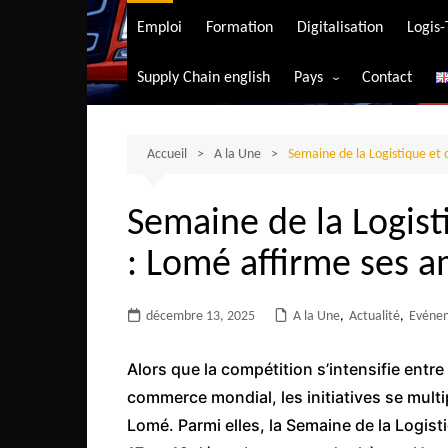
Transport aérien
Emploi
Formation
Digitalisation
Logis
Transport durable
Supply Chain english
Pays
Contact
Transport ferrovia
Afrique du Sud
Transport maritim
Algérie
Accueil
A la Une
Semaine de la Logistique et 
Transport routier
Angola
Semaine de la Logist
Bénin
: Lomé affirme ses a
Burkina-Faso
Burundi
décembre 13, 2025
A la Une
,
Actualité
,
Evéne
Bostwana
Cameroun
Alors que la compétition s’intensifie entre
Centrafrique
commerce mondial, les initiatives se multi
Lomé. Parmi elles, la Semaine de la Logist
Comores