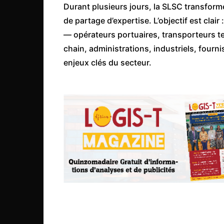
Durant plusieurs jours, la SLSC transform
Congo
de partage d’expertise. L’objectif est clair
São Tomé et Príncipe
— opérateurs portuaires, transporteurs t
Seychelles
chain, administrations, industriels, four
Sierra Leone
enjeux clés du secteur.
Soudan
Zimbabwe