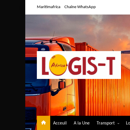
Aller
Maritimafrica
Chaîne WhatsApp
au
contenu
Acceuil
A la Une
Transport
Lo