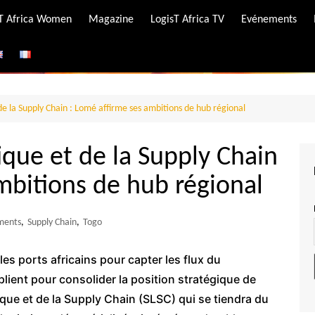
-T Africa Women
Magazine
LogisT Africa TV
Evénements
ire
e
de la Supply Chain : Lomé affirme ses ambitions de hub régional
ique et de la Supply Chain
mbitions de hub régional
ments
,
Supply Chain
,
Togo
 les ports africains pour capter les flux du
plient pour consolider la position stratégique de
ique et de la Supply Chain (SLSC) qui se tiendra du