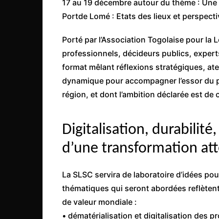
17 au 19 décembre autour du thème : Une l
Côte d’Ivoire
Portde Lomé : Etats des lieux et perspecti
Djibouti
Porté par l’Association Togolaise pour la
Egypte
professionnels, décideurs publics, expert
Ethiopie
format mêlant réflexions stratégiques, ate
Gabon
dynamique pour accompagner l’essor du po
Gambie
région, et dont l’ambition déclarée est de 
Ghana
Guinée
Digitalisation, durabilité,
Guinée Bissau
d’une transformation at
Ile Maurice
Kenya
La SLSC servira de laboratoire d’idées pou
thématiques qui seront abordées reflètent
Lesotho Fr
de valeur mondiale :
Liberia
• dématérialisation et digitalisation des p