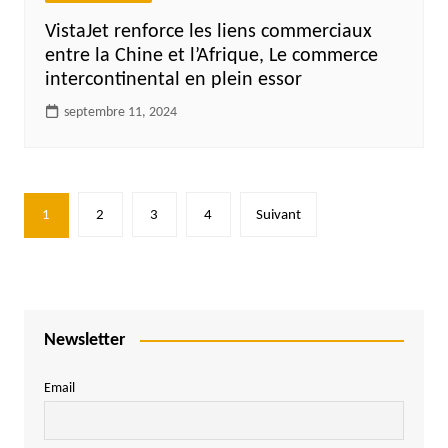
VistaJet renforce les liens commerciaux
entre la Chine et l’Afrique, Le commerce
intercontinental en plein essor
septembre 11, 2024
Pagination
1
2
3
4
Suivant
des
publications
Newsletter
Email