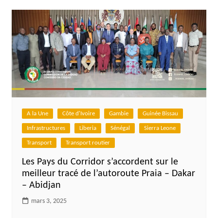
A la Une
Côte d'Ivoire
Gambie
Guinée Bissau
Infrastructures
Liberia
Sénégal
Sierra Leone
Transport
Transport routier
Les Pays du Corridor s’accordent sur le
meilleur tracé de l’autoroute Praia – Dakar
– Abidjan
mars 3, 2025