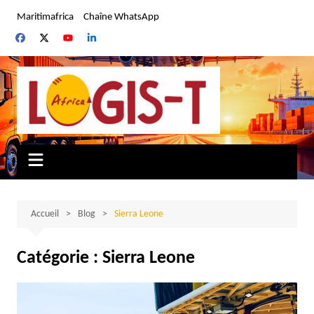
Aller
Maritimafrica
Chaîne WhatsApp
au
contenu
Accueil
Blog
Sierra Leone
Catégorie :
Sierra Leone