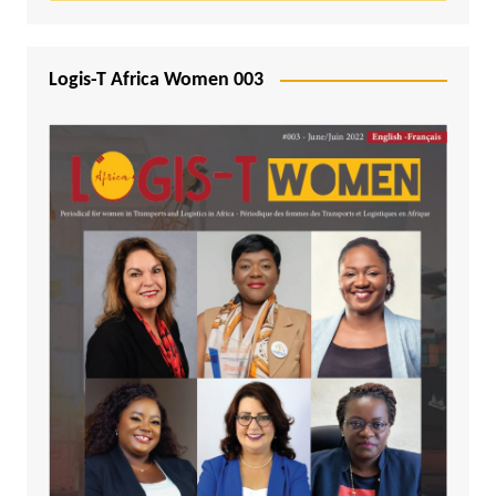
Logis-T Africa Women 003