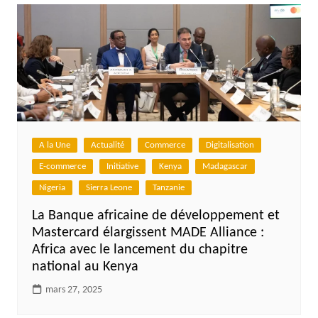
A la Une
Actualité
Commerce
Digitalisation
E-commerce
Initiative
Kenya
Madagascar
Nigeria
Sierra Leone
Tanzanie
La Banque africaine de développement et
Mastercard élargissent MADE Alliance :
Africa avec le lancement du chapitre
national au Kenya
mars 27, 2025