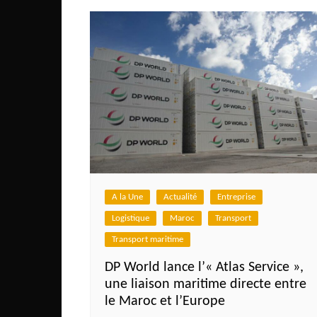
A la Une
Actualité
Entreprise
Logistique
Maroc
Transport
Transport maritime
DP World lance l’« Atlas Service »,
une liaison maritime directe entre
le Maroc et l’Europe