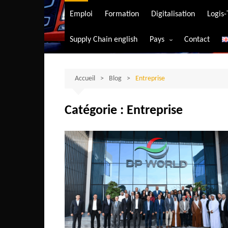
Transport aérien
Emploi
Formation
Digitalisation
Logis
Transport durable
Supply Chain english
Pays
Contact
Transport ferrovia
Afrique du Sud
Transport maritim
Algérie
Accueil
Blog
Entreprise
Transport routier
Angola
Catégorie :
Entreprise
Bénin
Burkina-Faso
Burundi
Bostwana
Cameroun
Centrafrique
Comores