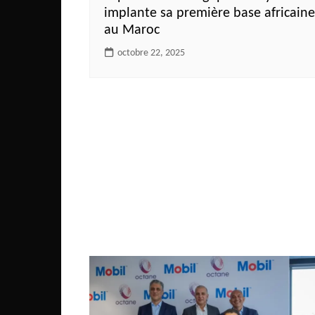
implante sa première base africaine
Congo
au Maroc
São Tomé et Príncipe
octobre 22, 2025
Seychelles
Sierra Leone
Soudan
Zimbabwe