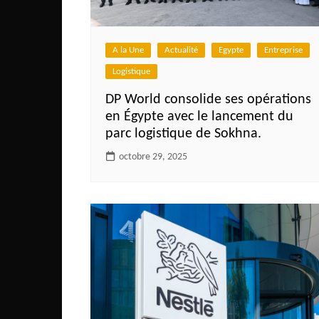
Côte d’Ivoire
Djibouti
A la Une
Actualité
Egypte
Entreprise
Egypte
Logistique
Ethiopie
DP World consolide ses opérations
Gabon
en Égypte avec le lancement du
Gambie
parc logistique de Sokhna.
Ghana
octobre 29, 2025
Guinée
Guinée Bissau
Ile Maurice
Kenya
Lesotho Fr
Liberia