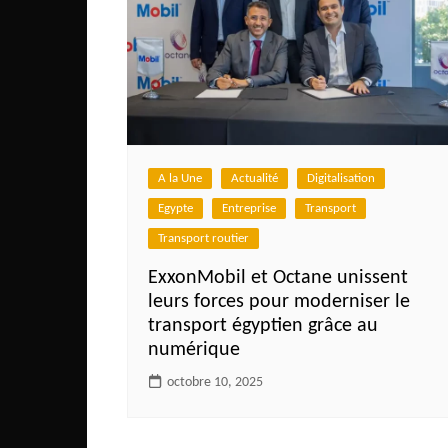
A la Une
Actualité
Digitalisation
Egypte
Entreprise
Transport
Transport routier
ExxonMobil et Octane unissent
leurs forces pour moderniser le
transport égyptien grâce au
numérique
octobre 10, 2025