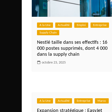
Mali
Malawi Fr
Maroc
A la Une
Actualité
Emploi
Entreprise
Mauritanie
Supply Chain
Mozambique
Nestlé taille dans ses effectifs : 16
Namibie
000 postes supprimés, dont 4 000
Nigeria
dans la supply chain
Niger
octobre 23, 2025
Ouganda
Rwanda
Tchad
Togo
A la Une
Actualité
Entreprise
Maroc
Tunisie
Expansion stratégique : EasyJet
République Démocratiqu