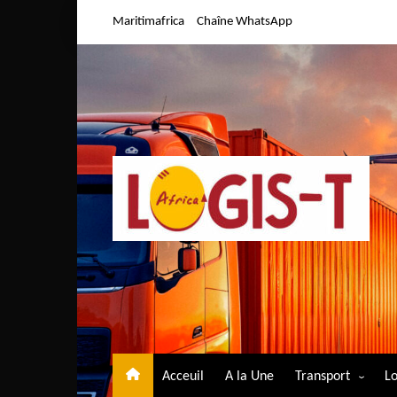
Aller
Maritimafrica
Chaîne WhatsApp
au
contenu
Acceuil
A la Une
Transport
Lo