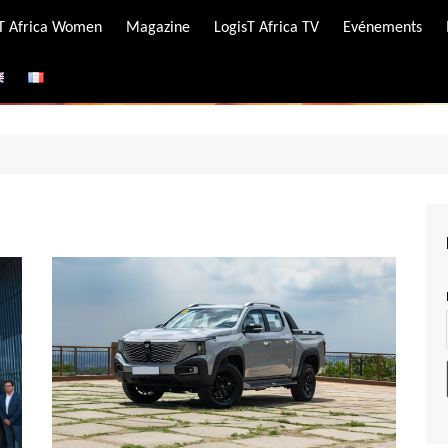
-T Africa Women
Magazine
LogisT Africa TV
Evénements
ire
e