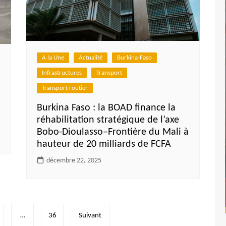
A la Une
Actualité
Burkina-Faso
Infrastructures
Transport
Transport routier
Burkina Faso : la BOAD finance la
réhabilitation stratégique de l’axe
Bobo-Dioulasso–Frontière du Mali à
hauteur de 20 milliards de FCFA
décembre 22, 2025
…
36
Suivant