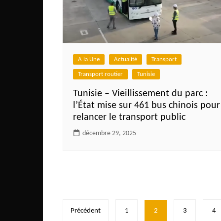
A la Une
Actualité
Transport
Transport routier
Tunisie
Tunisie – Vieillissement du parc :
l’État mise sur 461 bus chinois pour
relancer le transport public
décembre 29, 2025
Pagination
Précédent
1
2
3
4