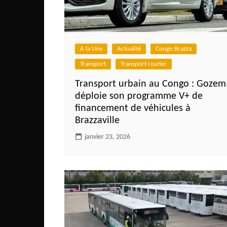
A la Une
Actualité
Congo Brazza
Transport
Transport routier
Transport urbain au Congo : Gozem
déploie son programme V+ de
financement de véhicules à
Brazzaville
janvier 23, 2026