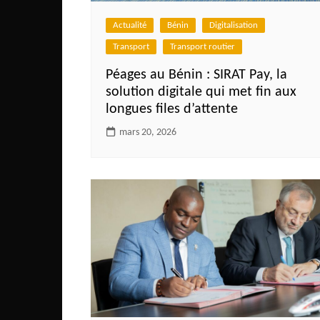
Côte d’Ivoire
Actualité
Bénin
Digitalisation
Djibouti
Transport
Transport routier
Egypte
Péages au Bénin : SIRAT Pay, la
Ethiopie
solution digitale qui met fin aux
Gabon
longues files d’attente
Gambie
mars 20, 2026
Ghana
Guinée
Guinée Bissau
Ile Maurice
Kenya
Lesotho Fr
Liberia