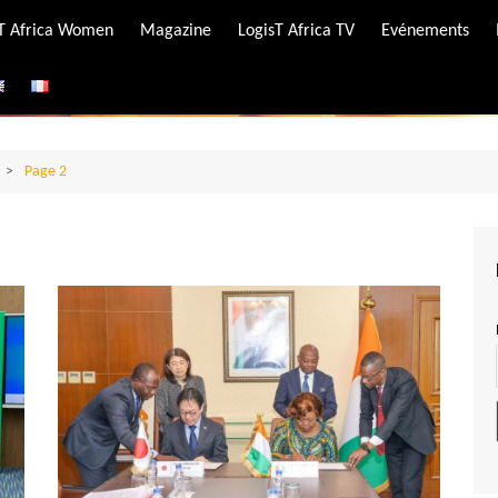
-T Africa Women
Magazine
LogisT Africa TV
Evénements
ire
e
Page 2