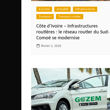
Congo
A la Une
Actualité
Infrastructures
São Tomé et Príncipe
Transport
Transport routier
Seychelles
Côte d’Ivoire – Infrastructures
Sierra Leone
routières : le réseau routier du Sud-
Comoé se modernise
Soudan
Zimbabwe
février 2, 2026