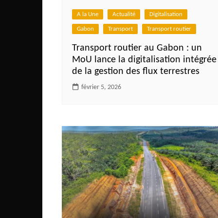
Mali
A la Une
Actualité
Digitalisation
Malawi Fr
Gabon
Transport
Transport routier
Maroc
Transport routier au Gabon : un
Mauritanie
MoU lance la digitalisation intégrée
Mozambique
de la gestion des flux terrestres
Namibie
février 5, 2026
Nigeria
Niger
Ouganda
Rwanda
Tchad
Togo
Tunisie
République Démocratiqu