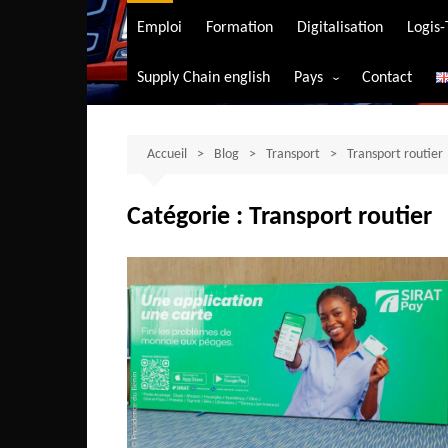
Transport aérien
Emploi
Formation
Digitalisation
Logis
Transport durable
Supply Chain english
Pays
Contact
Transport ferrovia
Afrique du Sud
Transport maritim
Algérie
Accueil
Blog
Transport
Transport routier
Transport routier
Angola
Catégorie :
Transport routier
Bénin
Burkina-Faso
Burundi
Bostwana
Cameroun
Centrafrique
Comores