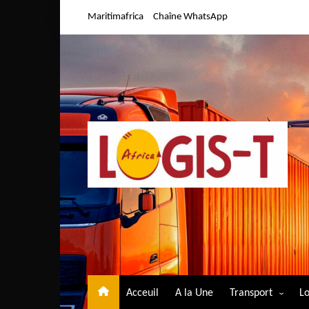
Aller
Maritimafrica
Chaîne WhatsApp
au
contenu
Acceuil
A la Une
Transport
Lo