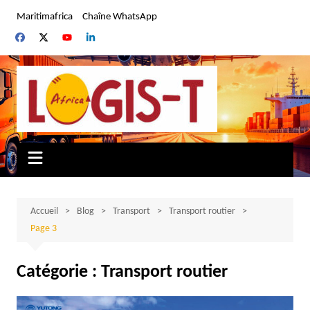
Aller
Maritimafrica
Chaîne WhatsApp
au
contenu
Accueil
Blog
Transport
Transport routier
Page 3
Catégorie :
Transport routier