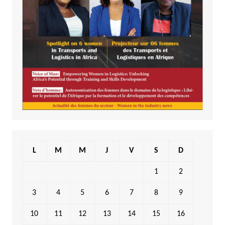
L
M
M
J
V
S
D
1
2
3
4
5
6
7
8
9
10
11
12
13
14
15
16