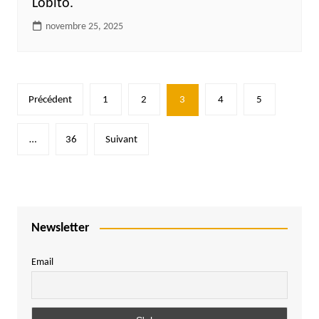
Lobito.
novembre 25, 2025
Pagination
Précédent
1
2
3
4
5
des
publications
…
36
Suivant
Newsletter
Email