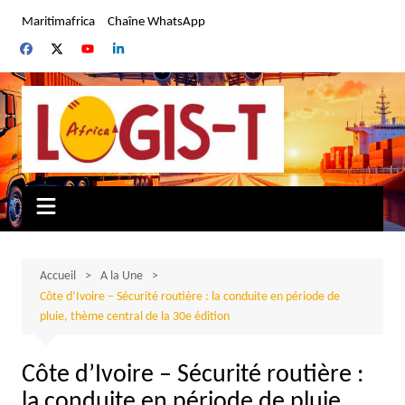
Aller
Maritimafrica
Chaîne WhatsApp
au
contenu
Accueil
A la Une
Côte d’Ivoire – Sécurité routière : la conduite en période de
pluie, thème central de la 30e édition
Côte d’Ivoire – Sécurité routière :
la conduite en période de pluie,