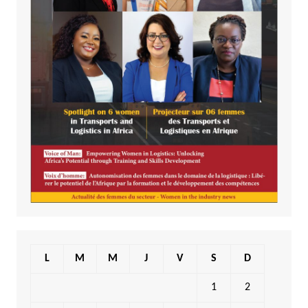
L
M
M
J
V
S
D
1
2