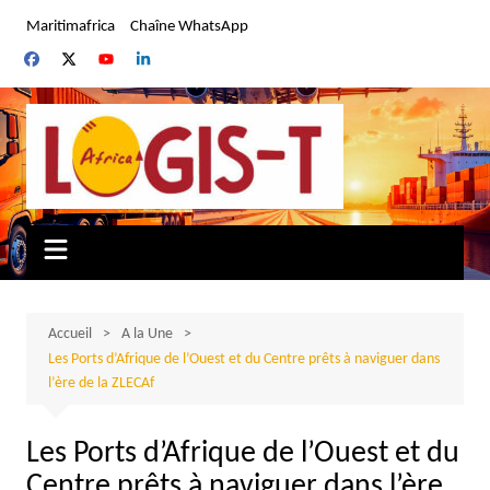
Aller
Maritimafrica
Chaîne WhatsApp
au
contenu
Accueil
A la Une
Les Ports d’Afrique de l’Ouest et du Centre prêts à naviguer dans
l’ère de la ZLECAf
Les Ports d’Afrique de l’Ouest et du
Centre prêts à naviguer dans l’ère