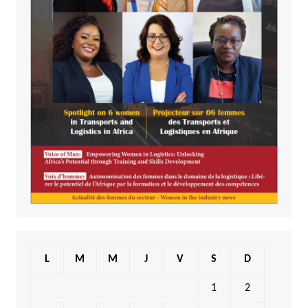
L
M
M
J
V
S
D
1
2