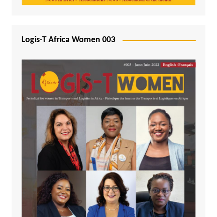
Logis-T Africa Women 003