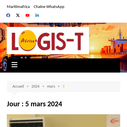
Aller
Maritimafrica
Chaîne WhatsApp
au
contenu
Accueil
2024
mars
5
Jour :
5 mars 2024