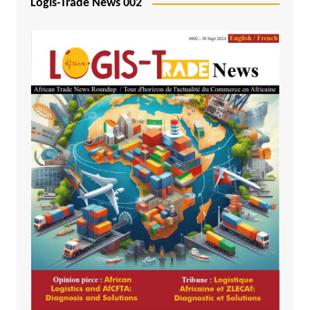
Logis-Trade News 002