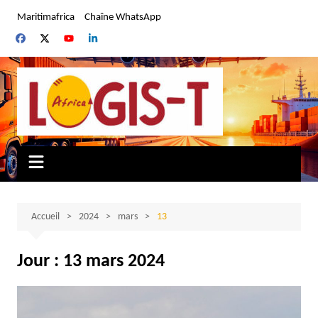
Aller
Maritimafrica
Chaîne WhatsApp
au
contenu
Accueil
2024
mars
13
Jour :
13 mars 2024