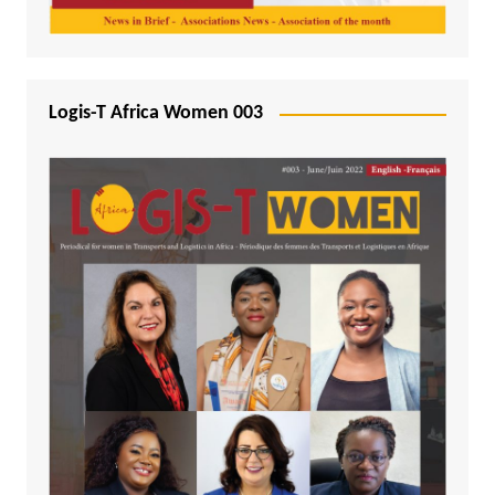
Logis-T Africa Women 003