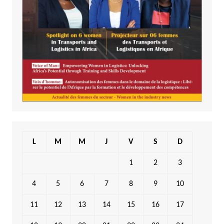
L
M
M
J
V
S
D
1
2
3
4
5
6
7
8
9
10
11
12
13
14
15
16
17