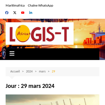
Aller
Maritimafrica
Chaîne WhatsApp
au
contenu
Accueil
2024
mars
29
Jour :
29 mars 2024