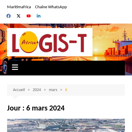
Aller
Maritimafrica
Chaîne WhatsApp
au
contenu
Accueil
2024
mars
6
Jour :
6 mars 2024