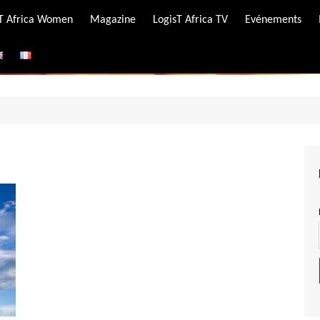
-T Africa Women
Magazine
LogisT Africa TV
Evénements
ire
e