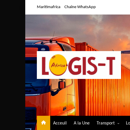
Aller
Maritimafrica
Chaîne WhatsApp
au
contenu
Acceuil
A la Une
Transport
Lo