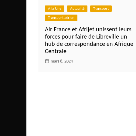
Côte d’Ivoire
A la Une
Actualité
Transport
Djibouti
Transport aérien
Egypte
Air France et Afrijet unissent leurs
Ethiopie
forces pour faire de Libreville un
hub de correspondance en Afrique
Gabon
Centrale
Gambie
mars 8, 2024
Ghana
Guinée
Guinée Bissau
Ile Maurice
Kenya
Lesotho Fr
Liberia