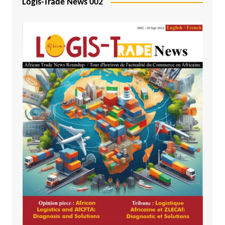
Logis-Trade News 002