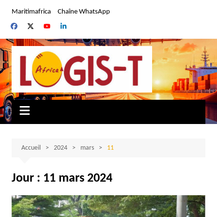
Aller
Maritimafrica
Chaîne WhatsApp
au
contenu
Accueil
2024
mars
11
Jour :
11 mars 2024