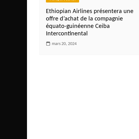
Côte d’Ivoire
Ethiopian Airlines présentera une
Djibouti
offre d’achat de la compagnie
Egypte
équato-guinéenne Ceiba
Intercontinental
Ethiopie
mars 20, 2024
Gabon
Gambie
Ghana
Guinée
Guinée Bissau
Ile Maurice
Kenya
Lesotho Fr
Liberia