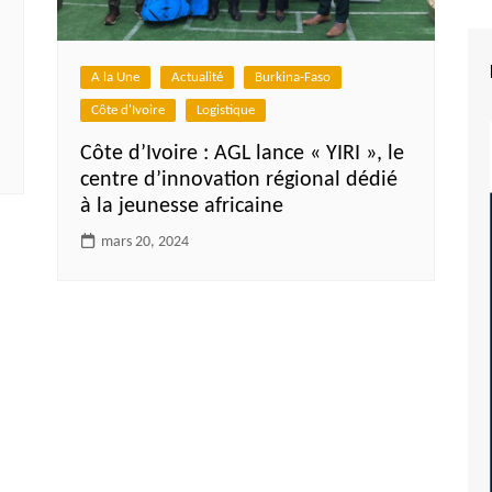
A la Une
Actualité
Burkina-Faso
Côte d'Ivoire
Logistique
Côte d’Ivoire : AGL lance « YIRI », le
centre d’innovation régional dédié
à la jeunesse africaine
mars 20, 2024