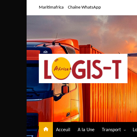
Aller
Maritimafrica
Chaîne WhatsApp
au
contenu
Acceuil
A la Une
Transport
Lo