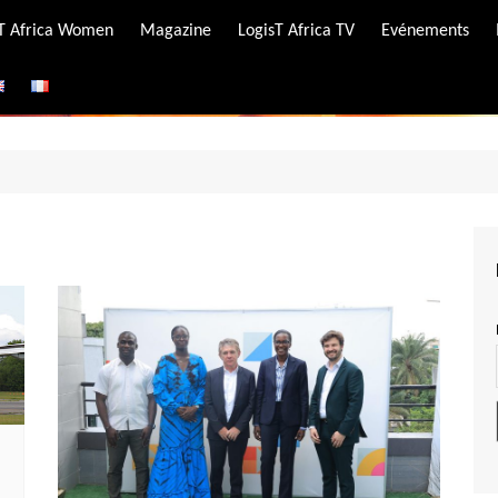
-T Africa Women
Magazine
LogisT Africa TV
Evénements
ire
e