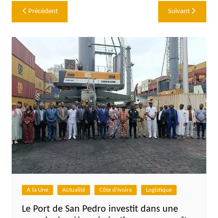
Navigation
Précédent
Suivant
de
l’article
A la Une
Actualité
Côte d'Ivoire
Logistique
Le Port de San Pedro investit dans une