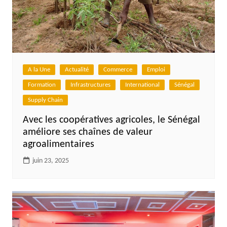
A la Une
Actualité
Commerce
Emploi
Formation
Infrastructures
International
Sénégal
Supply Chain
Avec les coopératives agricoles, le Sénégal
améliore ses chaînes de valeur
agroalimentaires
juin 23, 2025