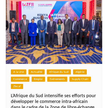
A la Une
Actualité
Afrique du Sud
Algérie
Commerce
Emploi
Evénements
Supply Chain
Zlecaf
L’Afrique du Sud intensifie ses efforts pour
développer le commerce intra-africain
dans le cadre de la Zone de libre-échange