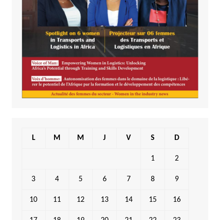
L
M
M
J
V
S
D
1
2
3
4
5
6
7
8
9
10
11
12
13
14
15
16