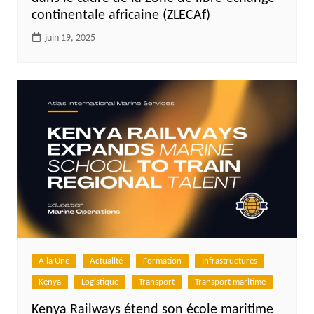
continentale africaine (ZLECAf)
juin 19, 2025
A la Une
Actualité
Formation
Infrastructures
Kenya
Logistique
Transport
Transport maritime
Kenya Railways étend son école maritime