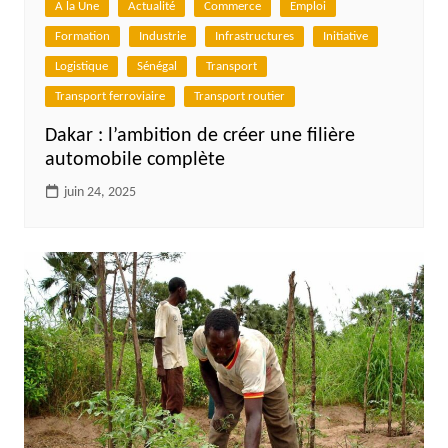
A la Une
Actualité
Commerce
Emploi
Formation
Industrie
Infrastructures
Initiative
Logistique
Sénégal
Transport
Transport ferroviaire
Transport routier
Dakar : l’ambition de créer une filière
automobile complète
juin 24, 2025