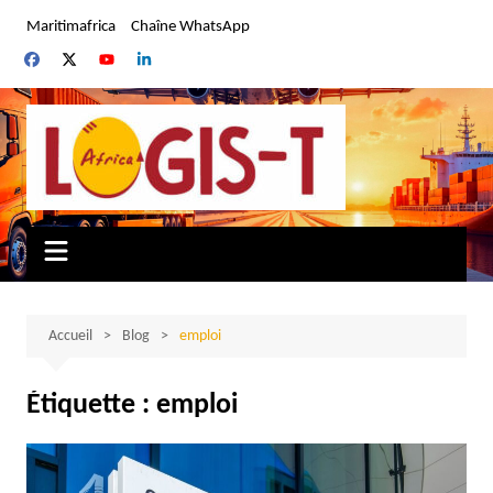
Aller
Maritimafrica
Chaîne WhatsApp
au
contenu
Accueil
Blog
emploi
Étiquette :
emploi