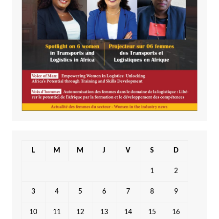
L
M
M
J
V
S
D
1
2
3
4
5
6
7
8
9
10
11
12
13
14
15
16