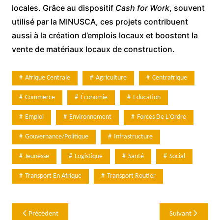
locales. Grâce au dispositif
Cash for Work
, souvent
utilisé par la MINUSCA, ces projets contribuent
aussi à la création d’emplois locaux et boostent la
vente de matériaux locaux de construction.
Afrique Centrale
Agriculture
Centrafrique
Commerce
Économie
Education
Emploi
Environnement
Forces De L'Ordre
Gouvernance/Politique
Infrastructure
Jeunesse
Logistique
Santé
Social
Transport En Afrique
Transport Routier
Navigation
Précédent
Suivant