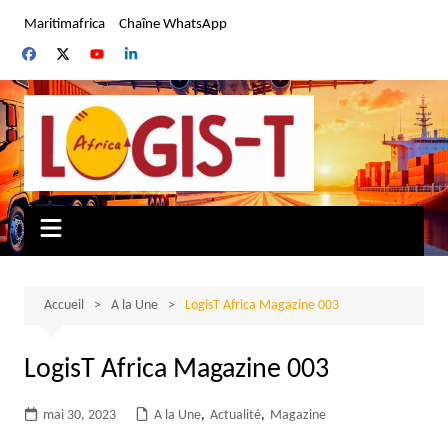
Aller
Maritimafrica
Chaîne WhatsApp
au
contenu
Accueil
A la Une
LogisT Africa Magazine 003
LogisT Africa Magazine 003
mai 30, 2023
A la Une
,
Actualité
,
Magazine