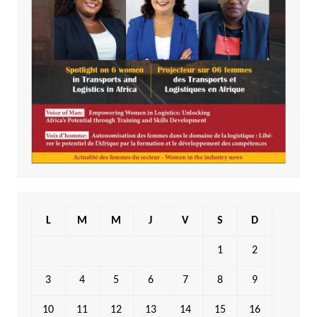
L
M
M
J
V
S
D
1
2
3
4
5
6
7
8
9
10
11
12
13
14
15
16