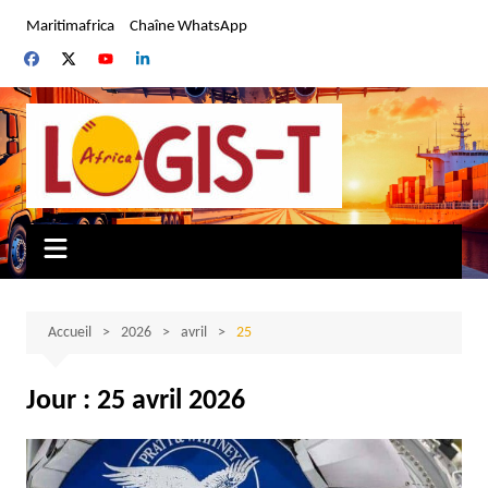
Aller
Maritimafrica
Chaîne WhatsApp
au
contenu
Accueil
2026
avril
25
Jour :
25 avril 2026