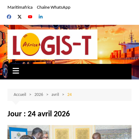
Aller
Maritimafrica
Chaîne WhatsApp
au
contenu
Accueil
2026
avril
24
Jour :
24 avril 2026