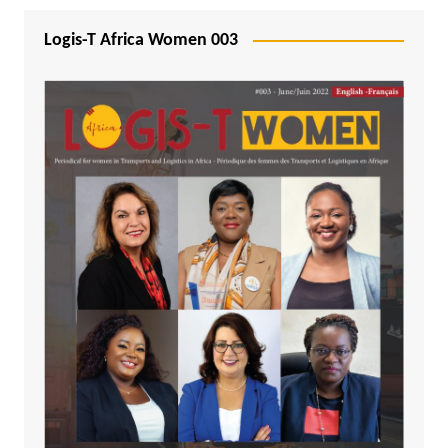
Logis-T Africa Women 003