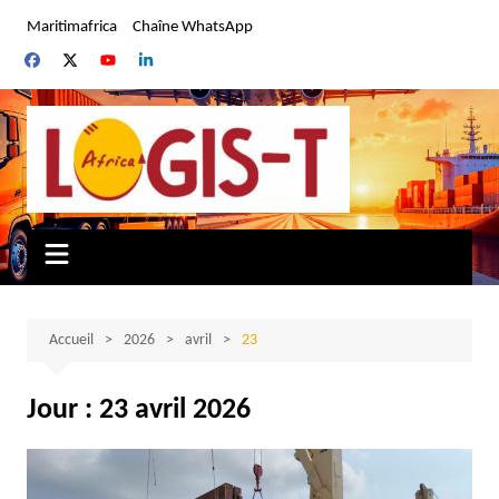
Aller
Maritimafrica
Chaîne WhatsApp
au
contenu
Accueil
2026
avril
23
Jour :
23 avril 2026