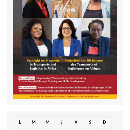
L
M
M
J
V
S
D