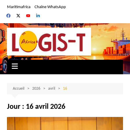
Aller
Maritimafrica
Chaîne WhatsApp
au
contenu
Accueil
2026
avril
16
Jour :
16 avril 2026