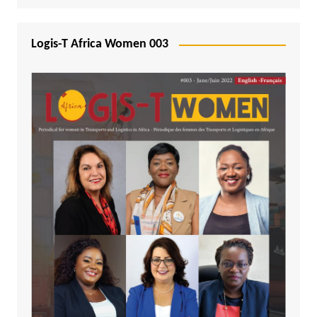
Logis-T Africa Women 003