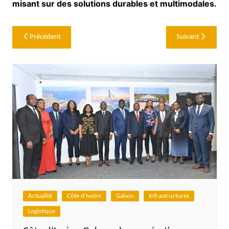
misant sur des solutions durables et multimodales.
Navigation
Précédent
Suivant
de
l’article
Actualité
Côte d'Ivoire
Gabon
Infrastructures
Logistique