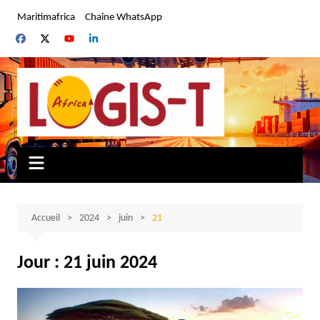
Aller
Maritimafrica
Chaîne WhatsApp
au
contenu
Accueil
2024
juin
21
Jour :
21 juin 2024