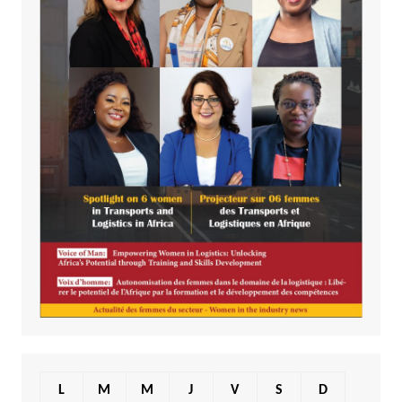
L
M
M
J
V
S
D