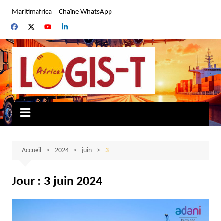
Aller
Maritimafrica
Chaîne WhatsApp
au
contenu
Accueil
2024
juin
3
Jour :
3 juin 2024