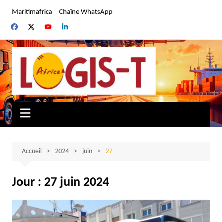
Aller
Maritimafrica
Chaîne WhatsApp
au
contenu
Accueil
2024
juin
27
Jour :
27 juin 2024