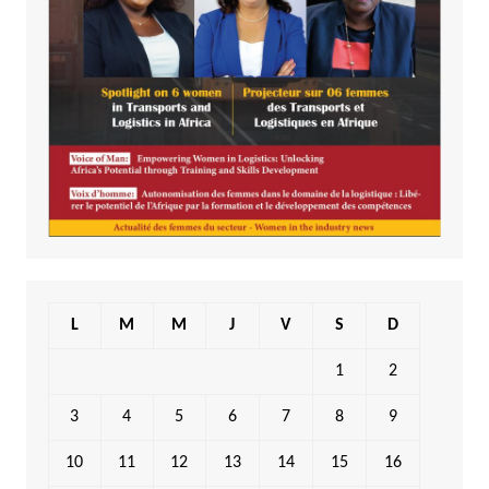
L
M
M
J
V
S
D
1
2
3
4
5
6
7
8
9
10
11
12
13
14
15
16