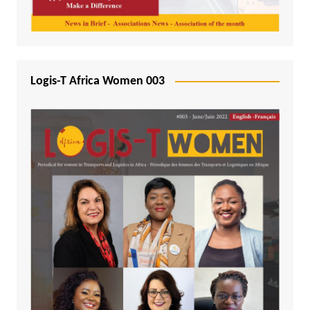
Logis-T Africa Women 003