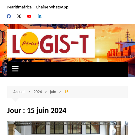
Aller
Maritimafrica
Chaîne WhatsApp
au
contenu
Accueil
2024
juin
15
Jour :
15 juin 2024