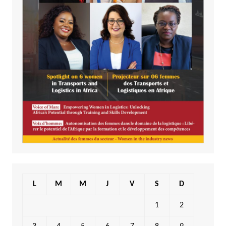
L
M
M
J
V
S
D
1
2