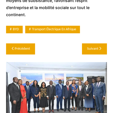
moyens de subsistance, favorisant l’esprit
d’entreprise et la mobilité sociale sur tout le
continent.
BYD
Transport Électrique En Afrique
Navigation
Précédent
Suivant
de
l’article