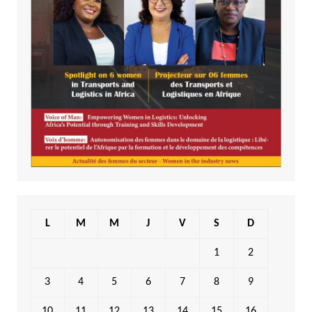
L
M
M
J
V
S
D
1
2
3
4
5
6
7
8
9
10
11
12
13
14
15
16