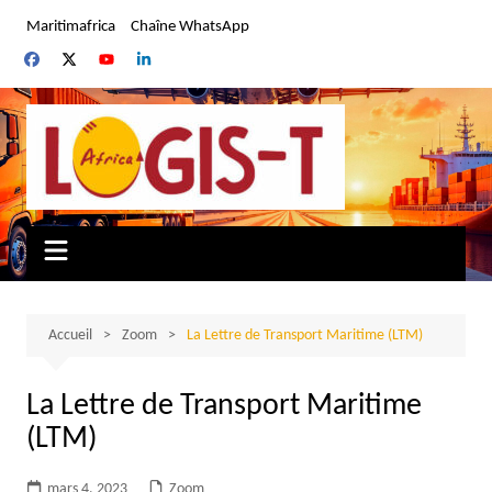
Aller
Maritimafrica
Chaîne WhatsApp
au
contenu
Accueil
Zoom
La Lettre de Transport Maritime (LTM)
La Lettre de Transport Maritime
(LTM)
mars 4, 2023
Zoom