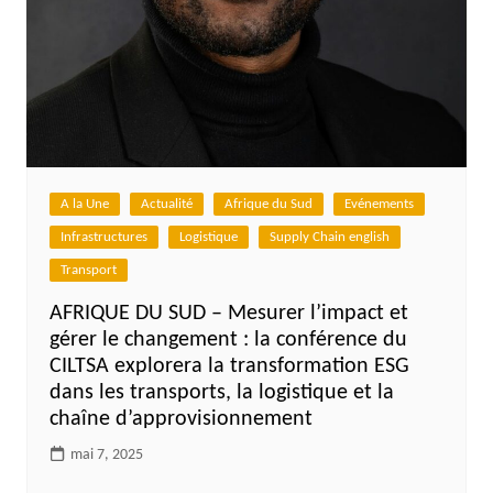
A la Une
Actualité
Afrique du Sud
Evénements
Infrastructures
Logistique
Supply Chain english
Transport
AFRIQUE DU SUD – Mesurer l’impact et
gérer le changement : la conférence du
CILTSA explorera la transformation ESG
dans les transports, la logistique et la
chaîne d’approvisionnement
mai 7, 2025