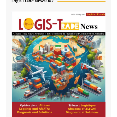
Logis-Trade News 002