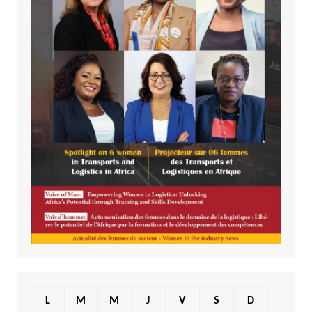
L
M
M
J
V
S
D