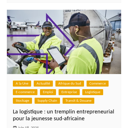
A la Une
Actualité
Afrique du Sud
Commerce
E-commerce
Emploi
Entreprise
Logistique
Stockage
Supply Chain
Transit & Douane
La logistique : un tremplin entrepreneurial
pour la jeunesse sud-africaine