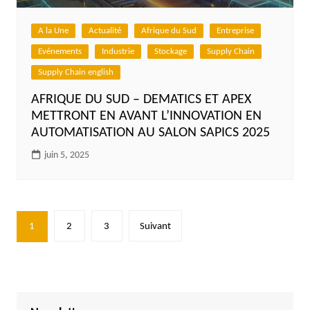
A la Une
Actualité
Afrique du Sud
Entreprise
Evénements
Industrie
Stockage
Supply Chain
Supply Chain english
AFRIQUE DU SUD – DEMATICS ET APEX
METTRONT EN AVANT L’INNOVATION EN
AUTOMATISATION AU SALON SAPICS 2025
juin 5, 2025
Pagination
1
2
3
Suivant
des
publications