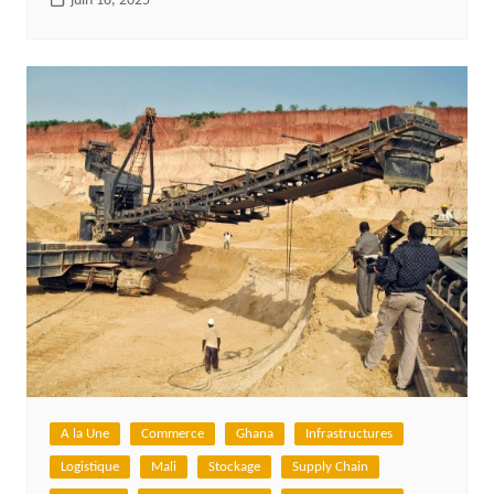
juin 18, 2025
A la Une
Commerce
Ghana
Infrastructures
Logistique
Mali
Stockage
Supply Chain