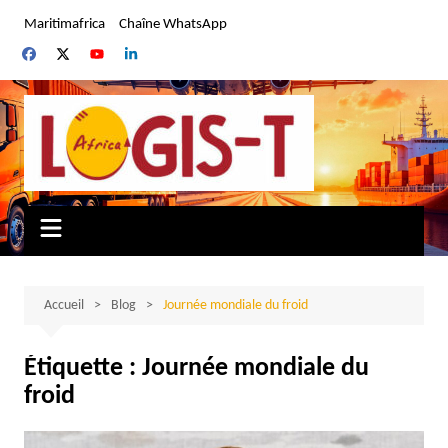
Aller
Maritimafrica
Chaîne WhatsApp
au
contenu
Accueil
Blog
Journée mondiale du froid
Étiquette :
Journée mondiale du
froid