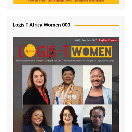
Logis-T Africa Women 003