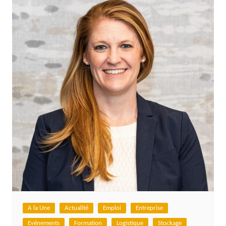
A la Une
Actualité
Emploi
Entreprise
Evénements
Formation
Logistique
Stockage