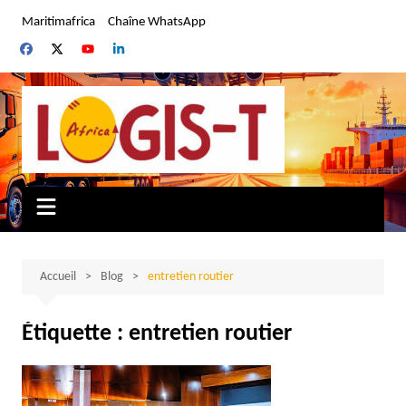
Aller
Maritimafrica
Chaîne WhatsApp
au
contenu
Accueil
Blog
entretien routier
Étiquette :
entretien routier